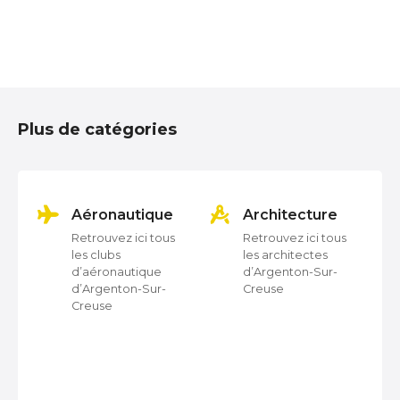
N
a
Plus de catégories
v
i
g
on
Aéronautique
Architecture
Retrouvez ici tous
Retrouvez ici tous
a
les clubs
les architectes
d’aéronautique
d’Argenton-Sur-
t
d’Argenton-Sur-
Creuse
Creuse
i
o