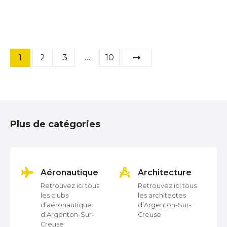
N
1
2
3
…
10
a
v
i
Plus de catégories
g
a
e
Architecture
Artisan
t
us
Retrouvez ici tous
Retrouvez ici tous
les architectes
les artisans
i
d’Argenton-Sur-
d’Argenton-Sur-
Creuse
Creuse
o