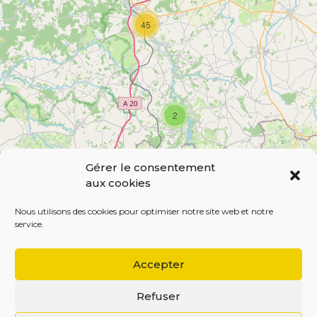
s
45
2
Gérer le consentement
aux cookies
Leaflet
| Map data ©
OpenStreetMap
contributors,
CC-BY-SA
Nous utilisons des cookies pour optimiser notre site web et notre
service.
Accepter
Refuser
BEGOODINWEB | 2021 ©