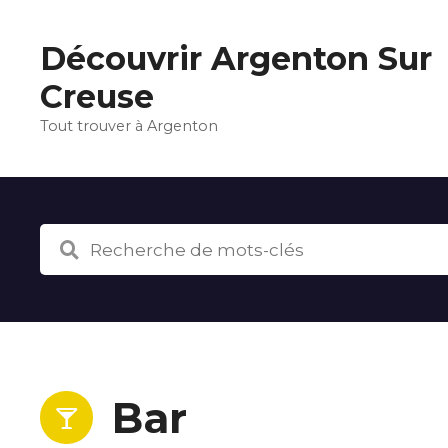
S
k
Découvrir Argenton Sur
i
p
Creuse
t
Tout trouver à Argenton
o
c
o
n
t
e
n
t
Bar