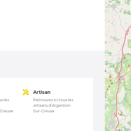
Artisan
Auto-école
s les
Retrouvez ici tous les
Retrouvez ici tout
artisans d’Argenton-
auto-écoles
-Creuse
Sur-Creuse
d’Argenton-Sur-