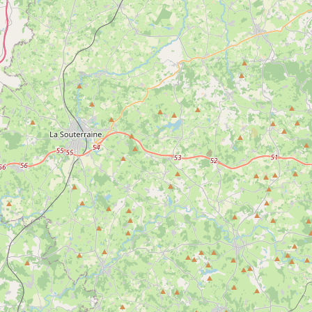
Beauté
Bricolage
es les
Retrouvez ici tous les
Retrouvez ici tous 
instituts beauté
magasins de bric
Creuse
d’Argenton-Sur-Creuse
d’Argenton-Sur-C