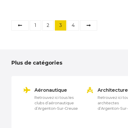
N
1
2
3
4
a
v
i
Plus de catégories
g
a
ion
Aéronautique
Architecture
t
outes les
Retrouvez ici tous les
Retrouvez ici tou
clubs d’aéronautique
architectes
i
n
d’Argenton-Sur-Creuse
d’Argenton-Sur
r-Creuse
o