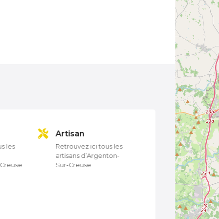
Artisan
Auto-école
s les
Retrouvez ici tous les
Retrouvez ici tout
artisans d’Argenton-
auto-écoles
-Creuse
Sur-Creuse
d’Argenton-Sur-