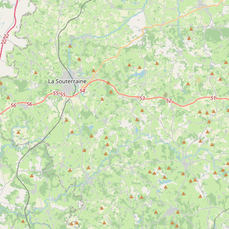
Beauté
Bricolage
es les
Retrouvez ici tous les
Retrouvez ici tous 
instituts beauté
magasins de bric
Creuse
d’Argenton-Sur-Creuse
d’Argenton-Sur-C