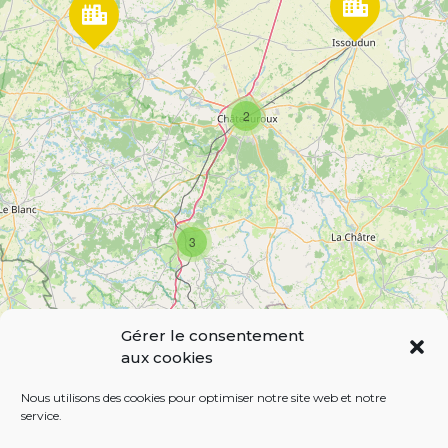
a
g
e
2
s
3
Gérer le consentement
aux cookies
Leaflet
| Map data ©
OpenStreetMap
contributors,
CC-BY-SA
Nous utilisons des cookies pour optimiser notre site web et notre
service.