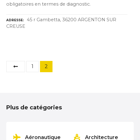
obligatoires en termes de diagnostic.
45 r Gambetta, 36200 ARGENTON SUR
ADRESSE
CREUSE
N
1
2
a
v
i
Plus de catégories
g
a
on
Aéronautique
Architecture