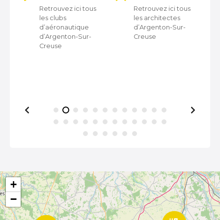
t
Retrouvez ici tous
Retrouvez ici tous
les clubs
les architectes
i
d’aéronautique
d’Argenton-Sur-
d’Argenton-Sur-
Creuse
o
Creuse
n
d
e
s
m
e
s
+
−
s