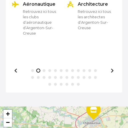
on
Aéronautique
Architecture
i
Retrouvez ici tous
Retrouvez ici tous
les clubs
les architectes
o
d’aéronautique
d’Argenton-Sur-
d’Argenton-Sur-
Creuse
n
Creuse
d
e
s
m
e
s
s
+
−
a