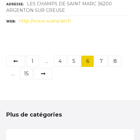
LES CHAMPS DE SAINT MARC 36200
ADRESSE
ARGENTON SUR CREUSE
http://www.scanplan.fr
WEB
N
1
…
4
5
6
7
8
a
…
15
v
i
g
Plus de catégories
a
t