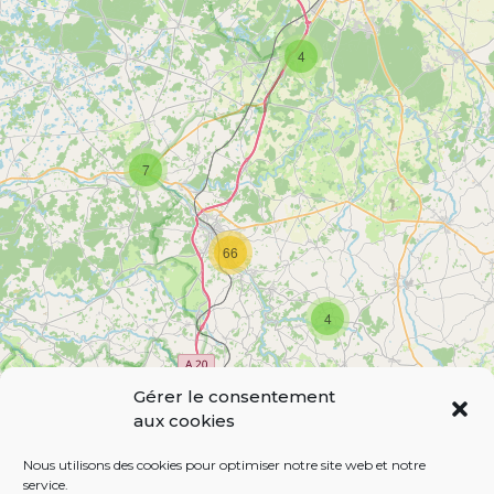
g
4
e
s
7
66
4
Gérer le consentement
6
aux cookies
Leaflet
| Map data ©
OpenStreetMap
contributors,
CC-BY-SA
Nous utilisons des cookies pour optimiser notre site web et notre
service.