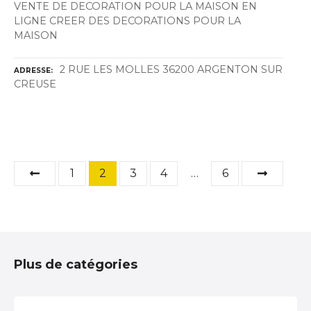
VENTE DE DECORATION POUR LA MAISON EN
LIGNE CREER DES DECORATIONS POUR LA
MAISON
2 RUE LES MOLLES 36200 ARGENTON SUR
ADRESSE
CREUSE
N
1
2
3
4
…
6
a
v
i
Plus de catégories
g