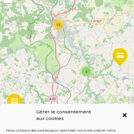
s
a
g
19
e
s
4
Gérer le consentement
aux cookies
3
Leaflet
| Map data ©
OpenStreetMap
contributors,
CC-BY-SA
Nous utilisons des cookies pour optimiser notre site web et notre