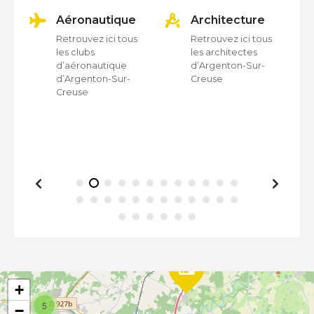
a
on
Aéronautique
Architecture
t
Retrouvez ici tous
Retrouvez ici tous
les clubs
les architectes
i
d’aéronautique
d’Argenton-Sur-
d’Argenton-Sur-
Creuse
o
Creuse
n
d
e
s
m
e
s
+
5
−