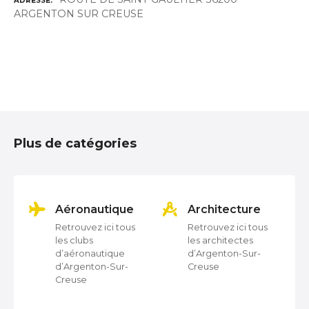
ADRESSE
ARGENTON SUR CREUSE
N
a
Plus de catégories
v
i
g
on
Aéronautique
Architecture
Retrouvez ici tous
Retrouvez ici tous
a
les clubs
les architectes
d’aéronautique
d’Argenton-Sur-
t
d’Argenton-Sur-
Creuse
Creuse
i