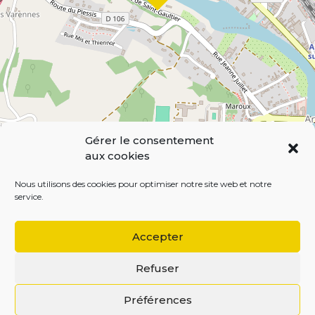
e
s
Gérer le consentement
aux cookies
Leaflet
| Map data ©
OpenStreetMap
contributors,
CC-BY-SA
Nous utilisons des cookies pour optimiser notre site web et notre
service.
Accepter
Refuser
BEGOODINWEB | 2021 ©
Préférences