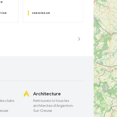
NE
RÉFÉRENCE
PUBLICITÉ 
TION
JARDINAGE
SERVICES N
Architecture
les clubs
Retrouvez ici tous les
architectes d’Argenton-
reuse
Sur-Creuse