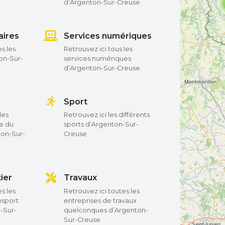
d’Argenton-Sur-Creuse
aires
Services numériques
s les
Retrouvez ici tous les
on-Sur-
services numériques
d’Argenton-Sur-Creuse
Sport
les
Retrouvez ici les différents
re du
sports d’Argenton-Sur-
ton-Sur-
Creuse
ier
Travaux
s les
Retrouvez ici toutes les
nsport
entreprises de travaux
-Sur-
quelconques d’Argenton-
Sur-Creuse