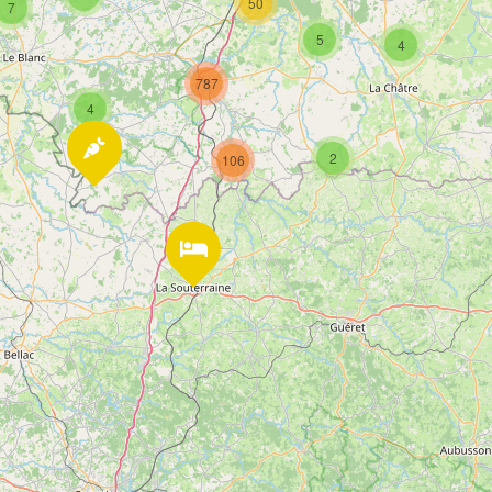
50
7
5
4
787
4
2
106