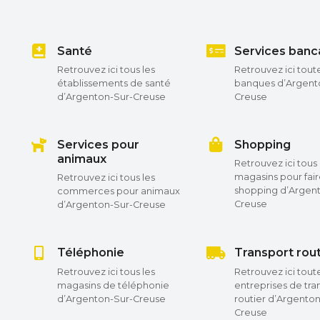
Santé
Services banc
Retrouvez ici tous les
Retrouvez ici toute
établissements de santé
banques d’Argent
d’Argenton-Sur-Creuse
Creuse
Services pour
Shopping
animaux
Retrouvez ici tous 
magasins pour fai
Retrouvez ici tous les
shopping d’Argen
commerces pour animaux
Creuse
d’Argenton-Sur-Creuse
Téléphonie
Transport rout
Retrouvez ici tous les
Retrouvez ici toute
magasins de téléphonie
entreprises de tra
d’Argenton-Sur-Creuse
routier d’Argenton
Creuse