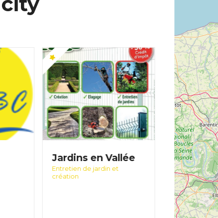
city
Jardins en Vallée
BeGoodi
Entretien de jardin et
Référencement
création
de site web
CONSEILS &
CRÉATION D
PUBLICITÉS