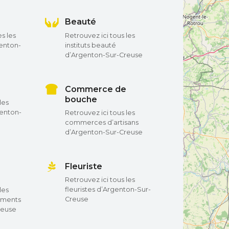
Beauté
s les
Retrouvez ici tous les
enton-
instituts beauté
d’Argenton-Sur-Creuse
Commerce de
bouche
les
enton-
Retrouvez ici tous les
commerces d’artisans
d’Argenton-Sur-Creuse
Fleuriste
Retrouvez ici tous les
fleuristes d’Argenton-Sur-
les
Creuse
ements
reuse