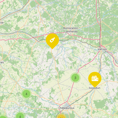
3
4
4