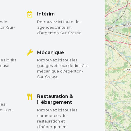
Intérim
s les
Retrouvez ici toutes les
ton-Sur-
agences d’intérim
d’Argenton-Sur-Creuse
Mécanique
es loisirs
Retrouvez ici tous les
reuse
garages et lieux dédiés à la
mécanique d’Argenton-
Sur-Creuse
Restauration &
Hébergement
les
renton-
Retrouvez ici tous les
commerces de
restauration et
d’hébergement