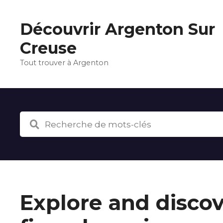
S
k
Découvrir Argenton Sur
i
p
Creuse
t
Tout trouver à Argenton
o
c
o
n
t
e
n
t
Explore and disco