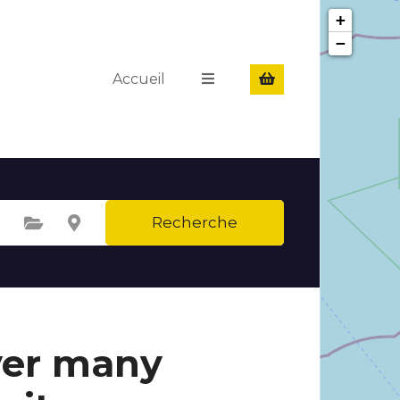
+
−
Accueil
Recherche
Sélectionnez une catégorie
Sélectionnez le lieu
ver many