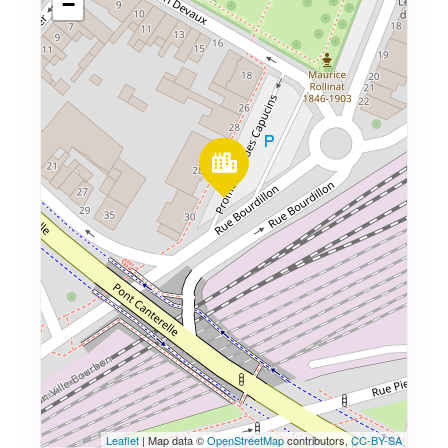
−
Leaflet
| Map data ©
OpenStreetMap
contributors,
CC-BY-SA