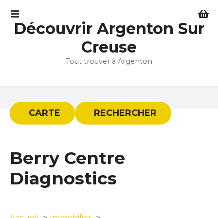
S
k
Découvrir Argenton Sur
i
p
Creuse
t
Tout trouver à Argenton
o
c
o
n
t
CARTE
RECHERCHER
e
n
t
Berry Centre
Diagnostics
Accueil
Immobilier