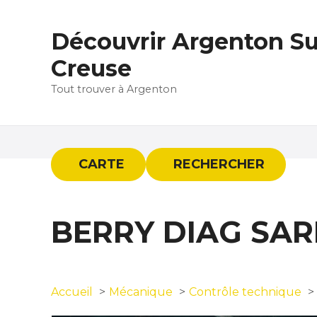
S
k
Découvrir Argenton Su
i
p
Creuse
t
Tout trouver à Argenton
o
c
o
n
t
CARTE
RECHERCHER
e
n
t
BERRY DIAG SAR
Accueil
Mécanique
Contrôle technique