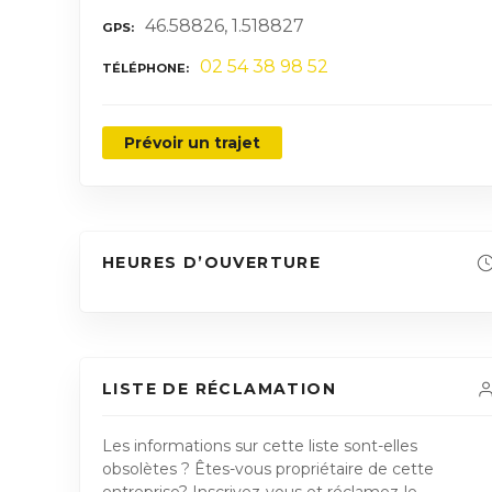
46.58826, 1.518827
GPS
02 54 38 98 52
TÉLÉPHONE
Prévoir un trajet
HEURES D’OUVERTURE
LISTE DE RÉCLAMATION
Les informations sur cette liste sont-elles
obsolètes ? Êtes-vous propriétaire de cette
entreprise? Inscrivez-vous et réclamez-le