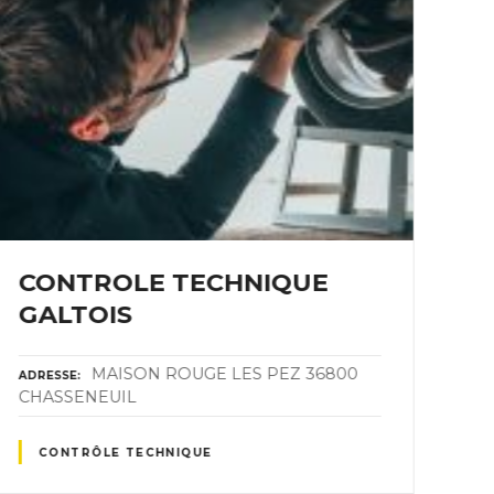
CONTROLE TECHNIQUE
P
GALTOIS
ADR
36
MAISON ROUGE LES PEZ 36800
ADRESSE
CHASSENEUIL
CONTRÔLE TECHNIQUE