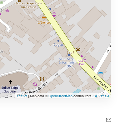
Leaflet
| Map data ©
OpenStreetMap
contributors,
CC-BY-SA