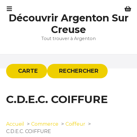
S
k
Découvrir Argenton Sur
i
p
Creuse
t
Tout trouver à Argenton
o
c
o
n
t
CARTE
RECHERCHER
e
n
t
C.D.E.C. COIFFURE
Accueil
Commerce
Coiffeur
C.D.E.C. COIFFURE