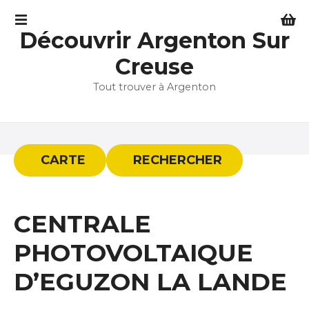
S
k
Découvrir Argenton Sur
i
p
Creuse
t
Tout trouver à Argenton
o
c
o
n
t
CARTE
RECHERCHER
e
n
t
CENTRALE
PHOTOVOLTAIQUE
D’EGUZON LA LANDE