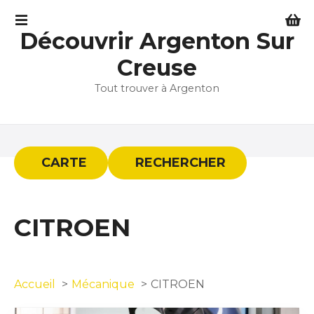
S
k
Découvrir Argenton Sur
i
p
Creuse
t
Tout trouver à Argenton
o
c
o
n
t
CARTE
RECHERCHER
e
n
t
CITROEN
Accueil
Mécanique
CITROEN