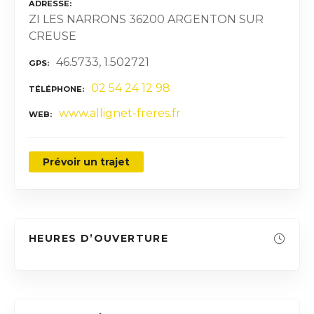
ADRESSE
ZI LES NARRONS 36200 ARGENTON SUR
CREUSE
46.5733, 1.502721
GPS
02 54 24 12 98
TÉLÉPHONE
www.allignet-freres.fr
WEB
Prévoir un trajet
HEURES D’OUVERTURE