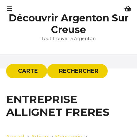
S
k
Découvrir Argenton Sur
i
p
Creuse
t
Tout trouver à Argenton
o
c
o
n
t
CARTE
RECHERCHER
e
n
t
ENTREPRISE
ALLIGNET FRERES
Accueil
Artisan
Menuiserie