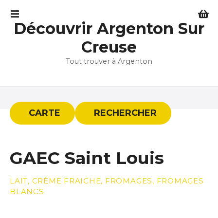
S
k
Découvrir Argenton Sur
i
p
Creuse
t
Tout trouver à Argenton
o
c
o
n
t
CARTE
RECHERCHER
e
n
t
GAEC Saint Louis
LAIT, CRÈME FRAICHE, FROMAGES, FROMAGES
BLANCS