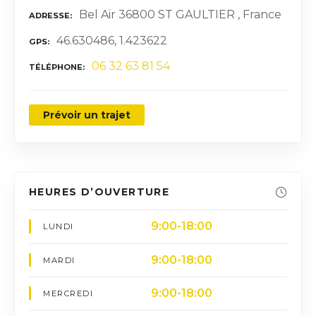
Bel Air 36800 ST GAULTIER , France
ADRESSE
46.630486, 1.423622
GPS
06 32 63 81 54
TÉLÉPHONE
Prévoir un trajet
HEURES D’OUVERTURE
9:00-18:00
LUNDI
9:00-18:00
MARDI
9:00-18:00
MERCREDI