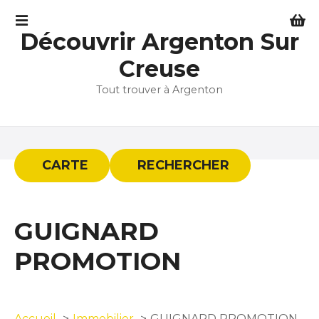
S
k
Découvrir Argenton Sur
i
p
Creuse
t
Tout trouver à Argenton
o
c
o
n
t
CARTE
RECHERCHER
e
n
t
GUIGNARD
PROMOTION
Accueil
Immobilier
GUIGNARD PROMOTION