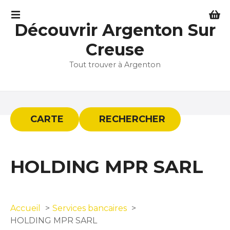
S
k
Découvrir Argenton Sur
i
p
Creuse
t
Tout trouver à Argenton
o
c
o
n
t
CARTE
RECHERCHER
e
n
t
HOLDING MPR SARL
Accueil
Services bancaires
HOLDING MPR SARL