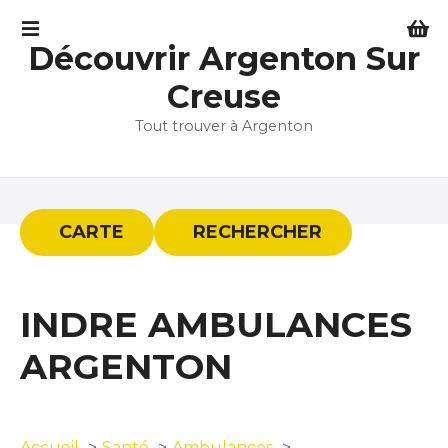
S
k
Découvrir Argenton Sur
i
p
Creuse
t
Tout trouver à Argenton
o
c
o
n
t
CARTE
RECHERCHER
e
n
t
INDRE AMBULANCES
ARGENTON
Accueil
Santé
Ambulances