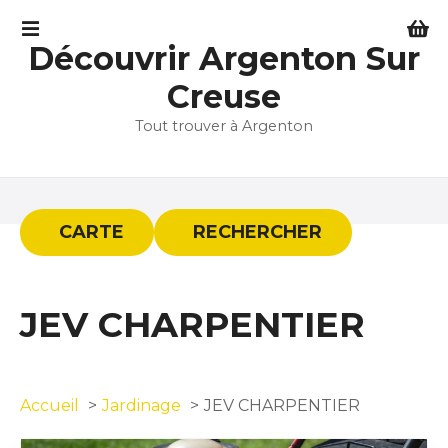
S
k
Découvrir Argenton Sur
i
p
Creuse
t
Tout trouver à Argenton
o
c
o
n
t
CARTE
RECHERCHER
e
n
t
JEV CHARPENTIER
Accueil
Jardinage
JEV CHARPENTIER