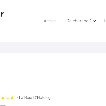
r
Accueil
Je cherche ?
I
taurant
La Baie D’Halong