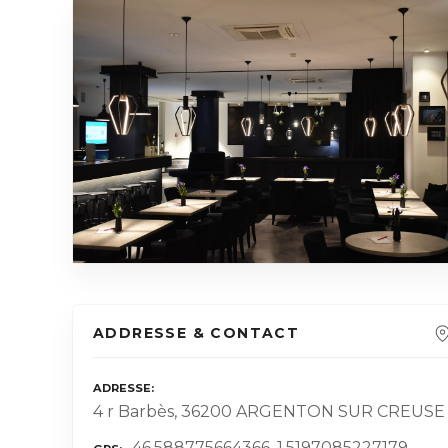
ADDRESSE & CONTACT
ADRESSE
4 r Barbès, 36200 ARGENTON SUR CREUSE
46.588775664366, 1.5197085227179