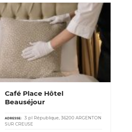
Café Place Hôtel
L
Beauséjour
ADR
36
3 pl République, 36200 ARGENTON
ADRESSE
SUR CREUSE