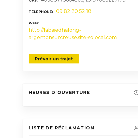
GPS
09 82 20 52 18
TÉLÉPHONE
WEB
http://labaiedhalong-
argentonsurcreuse.site-solocal.com
Prévoir un trajet
HEURES D’OUVERTURE
LISTE DE RÉCLAMATION