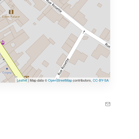
Leaflet
| Map data ©
OpenStreetMap
contributors,
CC-BY-SA