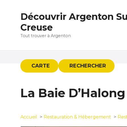
S
k
Découvrir Argenton Su
i
p
Creuse
t
Tout trouver à Argenton
o
c
o
n
t
CARTE
RECHERCHER
e
n
t
La Baie D’Halong
Accueil
Restauration & Hébergement
Res