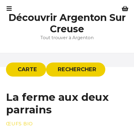
S
k
Découvrir Argenton Sur
i
p
Creuse
t
Tout trouver à Argenton
o
c
o
n
t
CARTE
RECHERCHER
e
n
t
La ferme aux deux
parrains
ŒUFS BIO