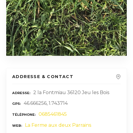
ADDRESSE & CONTACT
2 la Fontmiau 36120 Jeu les Bois
ADRESSE
46.666256, 1.743714
GPS
0685461845
TÉLÉPHONE
La Ferme aux deux Parrains
WEB