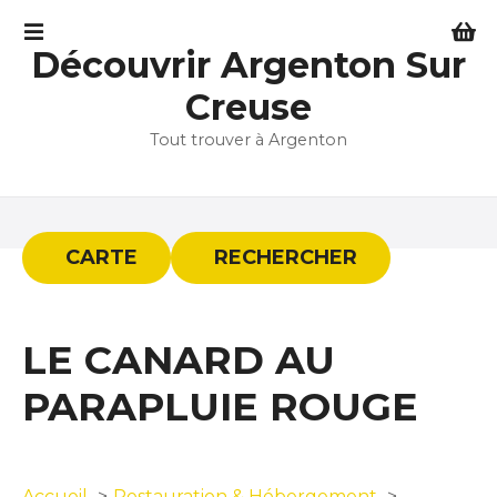
S
k
Découvrir Argenton Sur
i
p
Creuse
t
Tout trouver à Argenton
o
c
o
n
t
CARTE
RECHERCHER
e
n
t
LE CANARD AU
PARAPLUIE ROUGE
Accueil
Restauration & Hébergement