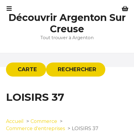
S
k
Découvrir Argenton Sur
i
p
Creuse
t
Tout trouver à Argenton
o
c
o
n
t
CARTE
RECHERCHER
e
n
t
LOISIRS 37
Accueil
Commerce
Commerce d'entreprises
LOISIRS 37