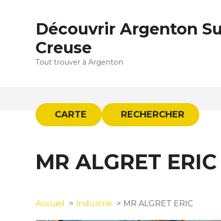
S
k
Découvrir Argenton Su
i
p
Creuse
t
Tout trouver à Argenton
o
c
o
n
t
CARTE
RECHERCHER
e
n
t
MR ALGRET ERIC
Accueil
Industrie
MR ALGRET ERIC