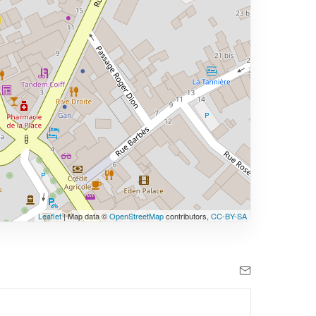
Leaflet
| Map data ©
OpenStreetMap
contributors,
CC-BY-SA