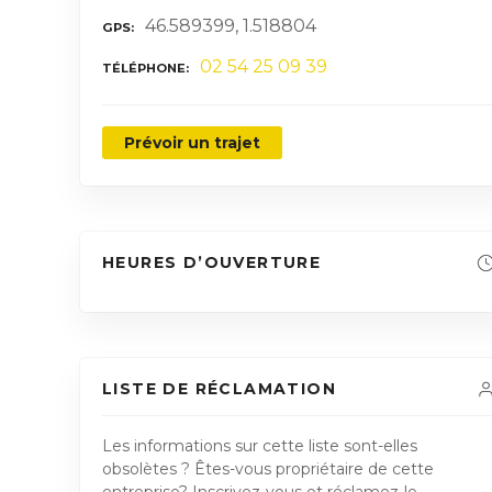
46.589399, 1.518804
GPS
02 54 25 09 39
TÉLÉPHONE
Prévoir un trajet
HEURES D’OUVERTURE
LISTE DE RÉCLAMATION
Les informations sur cette liste sont-elles
obsolètes ? Êtes-vous propriétaire de cette
entreprise? Inscrivez-vous et réclamez-le