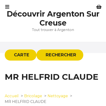
S
k
Découvrir Argenton Sur
i
p
Creuse
t
Tout trouver à Argenton
o
c
o
n
t
CARTE
RECHERCHER
e
n
t
MR HELFRID CLAUDE
Accueil
Bricolage
Nettoyage
MR HELFRID CLAUDE