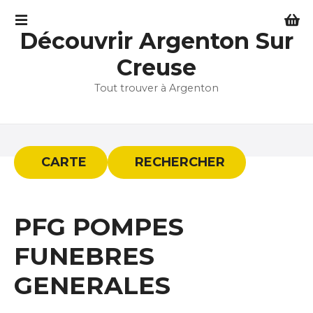
S
k
Découvrir Argenton Sur
i
p
Creuse
t
Tout trouver à Argenton
o
c
o
n
t
CARTE
RECHERCHER
e
n
t
PFG POMPES
FUNEBRES
GENERALES