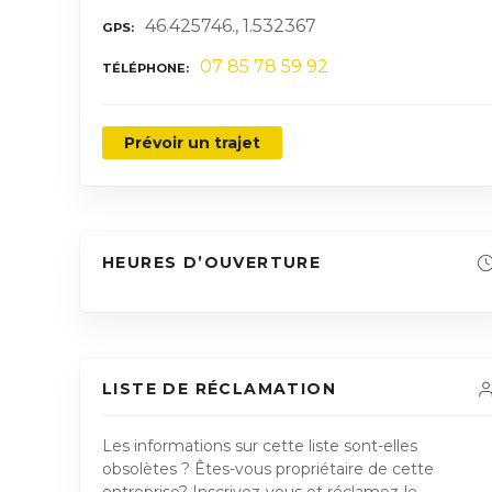
46.425746., 1.532367
GPS
07 85 78 59 92
TÉLÉPHONE
Prévoir un trajet
HEURES D’OUVERTURE
LISTE DE RÉCLAMATION
Les informations sur cette liste sont-elles
obsolètes ? Êtes-vous propriétaire de cette
entreprise? Inscrivez-vous et réclamez-le