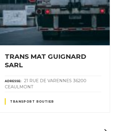
TRANS MAT GUIGNARD
G
SARL
ADR
21 RUE DE VARENNES 36200
ADRESSE
CEAULMONT
TRANSPORT ROUTIER