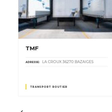
TMF
LA CROUX 36270 BAZAIGES
ADRESSE
CON
TRANSPORT ROUTIER