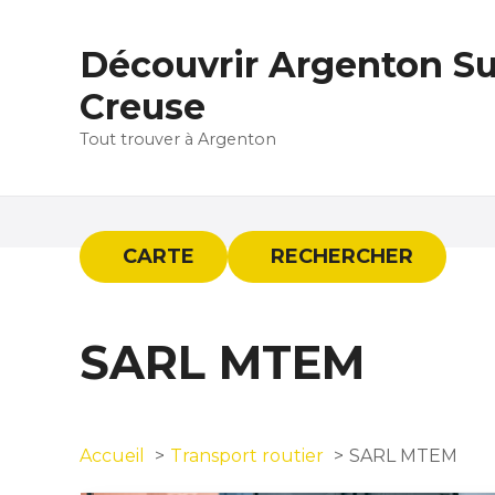
S
k
Découvrir Argenton Su
i
p
Creuse
t
Tout trouver à Argenton
o
c
o
n
t
CARTE
RECHERCHER
e
n
t
SARL MTEM
Accueil
Transport routier
SARL MTEM