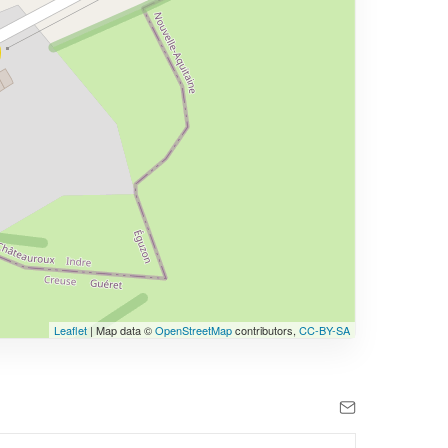
Leaflet
| Map data ©
OpenStreetMap
contributors,
CC-BY-SA