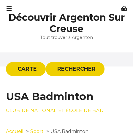
S
k
Découvrir Argenton Sur
i
p
Creuse
t
Tout trouver à Argenton
o
c
o
n
t
CARTE
RECHERCHER
e
n
t
USA Badminton
CLUB DE NATIONAL ET ÉCOLE DE BAD
Accueil
Sport
USA Badminton