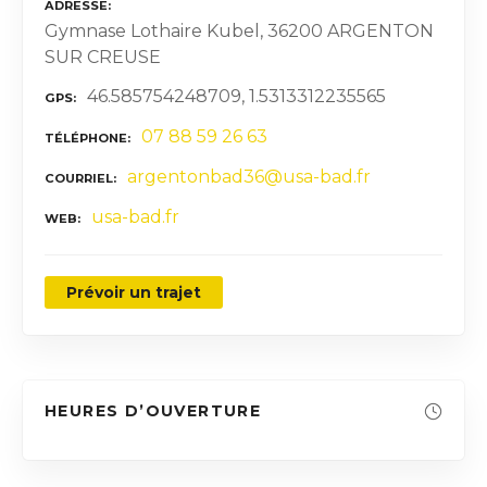
ADRESSE
Gymnase Lothaire Kubel, 36200 ARGENTON
SUR CREUSE
46.585754248709, 1.5313312235565
GPS
07 88 59 26 63
TÉLÉPHONE
argentonbad36@usa-bad.fr
COURRIEL
usa-bad.fr
WEB
Prévoir un trajet
HEURES D’OUVERTURE