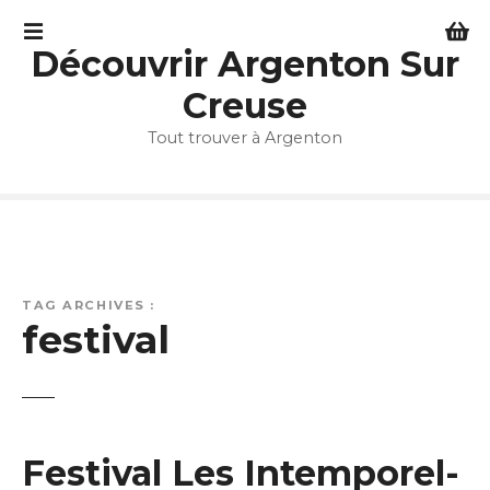
S
k
Découvrir Argenton Sur
i
p
Creuse
t
Tout trouver à Argenton
o
c
o
n
t
e
n
TAG ARCHIVES :
t
festival
Festival Les Intemporel-