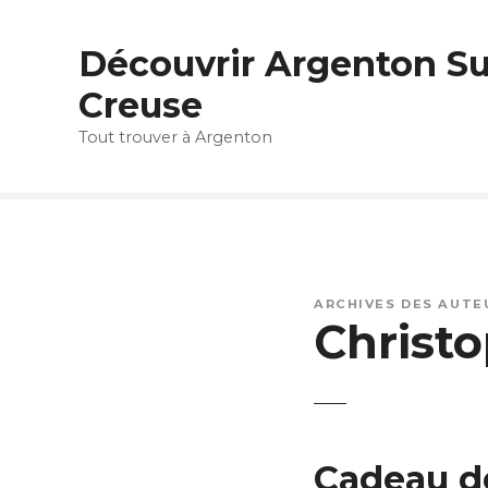
S
k
Découvrir Argenton Su
i
p
Creuse
t
Tout trouver à Argenton
o
c
o
n
t
e
n
ARCHIVES DES AUTEU
t
Christ
Cadeau de