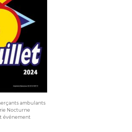
mmerçants ambulants
erie Nocturne
Cet événement