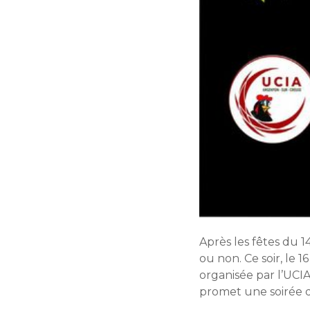
Après les fêtes du 
ou non. Ce soir, le 
organisée par l’UCI
promet une soirée 