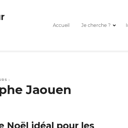
r
Accueil
Je cherche ?
I
RS :
ophe Jaouen
 Noël idéal pour les