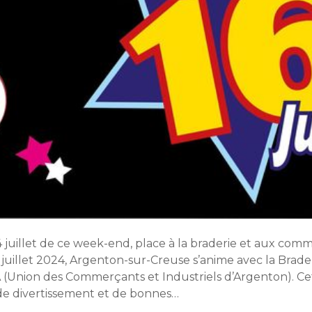
14 juillet de ce week-end, place à la braderie et aux co
16 juillet 2024, Argenton-sur-Creuse s’anime avec la Brad
A (Union des Commerçants et Industriels d’Argenton). 
de divertissement et de bonnes…