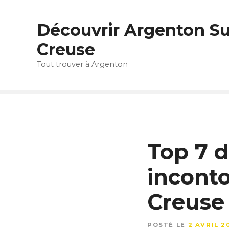
S
k
Découvrir Argenton Su
i
p
Creuse
t
Tout trouver à Argenton
o
c
o
n
t
e
n
Top 7 d
t
incont
Creuse
POSTÉ LE
2 AVRIL 2