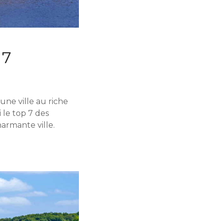
 7
une ville au riche
i le top 7 des
armante ville.