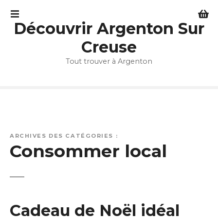
S
k
Découvrir Argenton Sur
i
p
Creuse
t
Tout trouver à Argenton
o
c
o
n
t
e
n
ARCHIVES DES CATÉGORIES :
t
Consommer local
Cadeau de Noël idéal