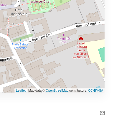
Leaflet
| Map data ©
OpenStreetMap
contributors,
CC-BY-SA