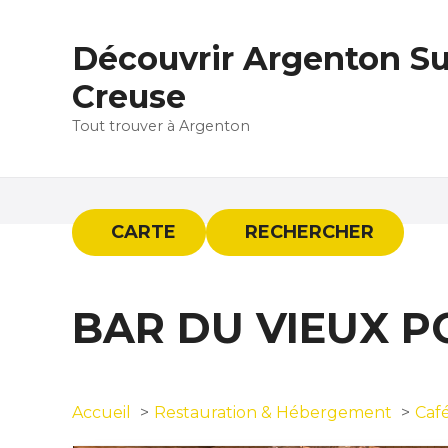
S
k
Découvrir Argenton Su
i
p
Creuse
t
Tout trouver à Argenton
o
c
o
n
t
CARTE
RECHERCHER
e
n
t
BAR DU VIEUX P
Accueil
Restauration & Hébergement
Caf