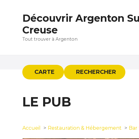
S
k
Découvrir Argenton Su
i
p
Creuse
t
Tout trouver à Argenton
o
c
o
n
t
CARTE
RECHERCHER
e
n
t
LE PUB
Accueil
Restauration & Hébergement
Bar