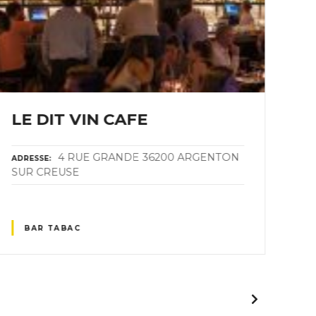
LE DIT VIN CAFE
S
4 RUE GRANDE 36200 ARGENTON
ADRESSE
ADR
SUR CREUSE
36
BAR TABAC