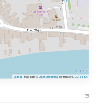
Leaflet
| Map data ©
OpenStreetMap
contributors,
CC-BY-SA