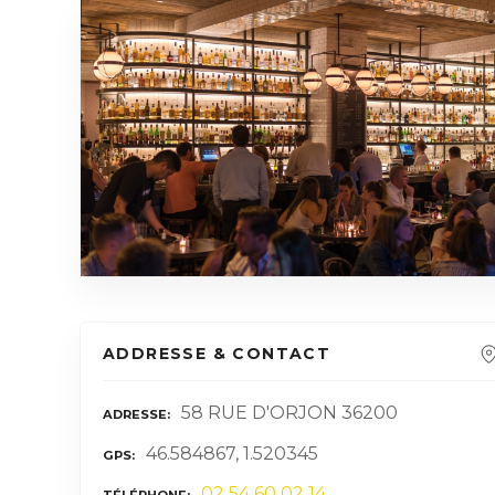
ADDRESSE & CONTACT
58 RUE D'ORJON 36200
ADRESSE
46.584867, 1.520345
GPS
02 54 60 02 14