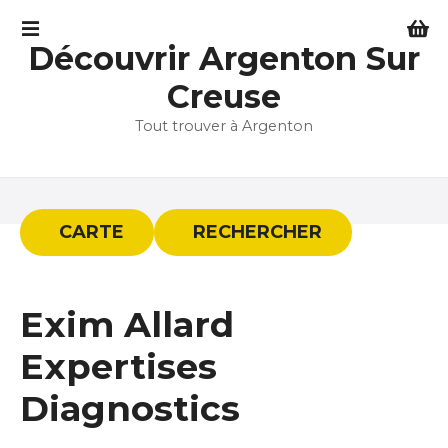
S
k
Découvrir Argenton Sur
i
p
Creuse
t
Tout trouver à Argenton
o
c
o
n
t
CARTE
RECHERCHER
e
n
t
Exim Allard
Expertises
Diagnostics