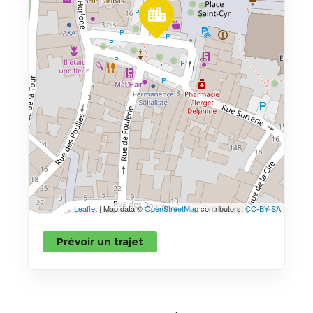
Leaflet
| Map data ©
OpenStreetMap
contributors,
CC-BY-SA
Prévoir un trajet