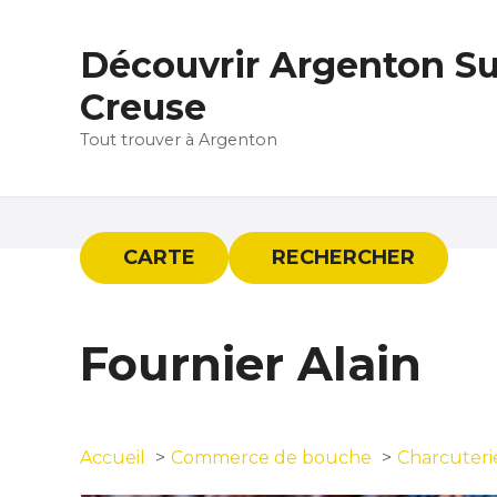
S
k
Découvrir Argenton Su
i
p
Creuse
t
Tout trouver à Argenton
o
c
o
n
t
CARTE
RECHERCHER
e
n
t
Fournier Alain
Accueil
Commerce de bouche
Charcuteri