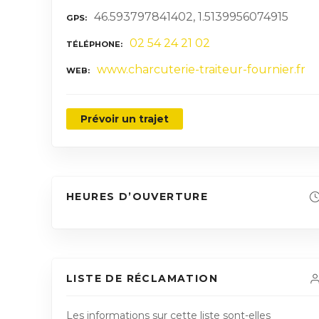
46.593797841402, 1.5139956074915
GPS
02 54 24 21 02
TÉLÉPHONE
www.charcuterie-traiteur-fournier.fr
WEB
Prévoir un trajet
HEURES D’OUVERTURE
LISTE DE RÉCLAMATION
Les informations sur cette liste sont-elles