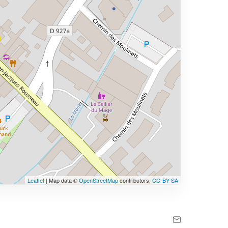
Leaflet
| Map data ©
OpenStreetMap
contributors,
CC-BY-SA