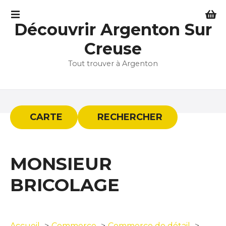
S
k
Découvrir Argenton Sur
i
p
Creuse
t
Tout trouver à Argenton
o
c
o
n
t
CARTE
RECHERCHER
e
n
t
MONSIEUR
BRICOLAGE
Accueil
Commerce
Commerce de détail