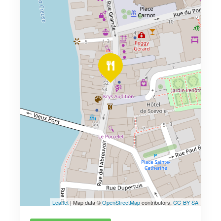
Leaflet
| Map data ©
OpenStreetMap
contributors,
CC-BY-SA