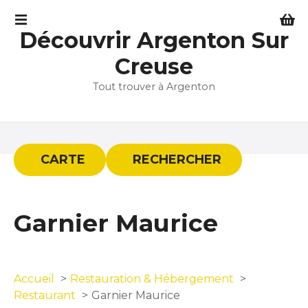
S
k
Découvrir Argenton Sur
i
p
Creuse
t
Tout trouver à Argenton
o
c
o
n
t
CARTE
RECHERCHER
e
n
t
Garnier Maurice
Accueil
Restauration & Hébergement
Restaurant
Garnier Maurice