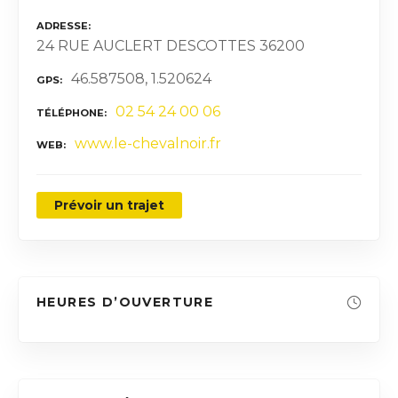
ADRESSE
24 RUE AUCLERT DESCOTTES 36200
46.587508, 1.520624
GPS
02 54 24 00 06
TÉLÉPHONE
www.le-chevalnoir.fr
WEB
Prévoir un trajet
HEURES D’OUVERTURE