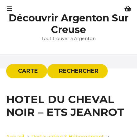
S
k
Découvrir Argenton Sur
i
p
Creuse
t
Tout trouver à Argenton
o
c
o
n
t
CARTE
RECHERCHER
e
n
t
HOTEL DU CHEVAL
NOIR – ETS JEANROT
Accueil
Restauration & Hébergement