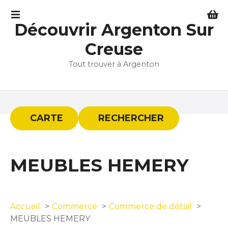
S
k
Découvrir Argenton Sur
i
p
Creuse
t
Tout trouver à Argenton
o
c
o
n
t
CARTE
RECHERCHER
e
n
t
MEUBLES HEMERY
Accueil
Commerce
Commerce de détail
MEUBLES HEMERY